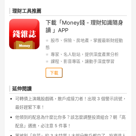
理財工具推薦
下載「Money錢 - 理財知識隨身
讀 」APP
股市、保險、房地產，掌握最新財經動
態
專家、名人駐站，提供深度產業分析
課程、影音專區，讓動手深度學習
下載
延伸閱讀
可轉債上演飆股戲碼，散戶成接刀者！出現 3 個警示訊號，
最好趕緊下車！
他領到的配息為什麼比你多？該怎麼調整投資組合？朝「高
配息」邁進，必注意 5 件事！
等被割「韭菜」的 3 大特質！大部分散戶都中了...投資達人