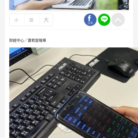
大
小
原
分享
財經中心／蕭宥宸報導