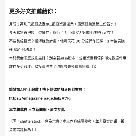
更多好文推薦給你：
月薪３萬別只把錢放定存...把投資當副業，錢滾錢賺進第二份薪水！
今天起別再把錢「傻傻存」銀行了！ 小資女3步驟打敗銀行定存！
不要長線投資？股海脫魯計畫，他每天花 30 分鐘操作短線，3 年後竟賺
達 600 倍利潤！
年終獎金怎麼規劃最好？別急著all in股市！想讓資產翻倍你得先做這件事
該存多少錢才可以投資股票？你應該先預備緊急備用金
錢雜誌APP上線啦！快下載你的隨身理財寶典：
https://emagazine.page.link/AtYg
本文轉載自
三立新聞網
，
原文於此
（圖：shutterstock，僅為示意 / 本文內容純屬參考，並非投資建議，投
資前請謹慎為上）