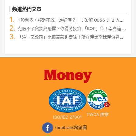
頻道熱門文章
「股利多，報酬率就一定好嗎？」：破解 0056 的 2 大迷
思，讓你存股更安心！
克服不了貪婪與恐懼？你得將投資 「SOP」化！學會這 4
步驟，飆股才能穩穩抱住...
「這一家公司」比爾蓋茲也青睞！所在產業全球產值達
3,000 億美金！
TWCA 標章
ISO/IEC 27001
Facebook粉絲團