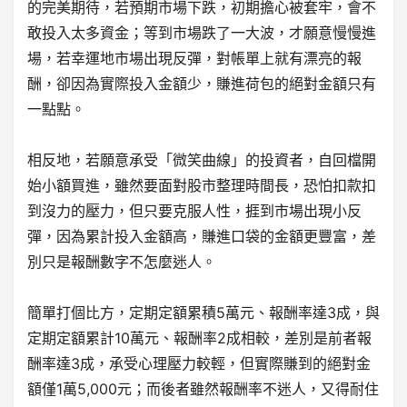
的完美期待，若預期市場下跌，初期擔心被套牢，會不
敢投入太多資金；等到市場跌了一大波，才願意慢慢進
場，若幸運地市場出現反彈，對帳單上就有漂亮的報
酬，卻因為實際投入金額少，賺進荷包的絕對金額只有
一點點。
相反地，若願意承受「微笑曲線」的投資者，自回檔開
始小額買進，雖然要面對股市整理時間長，恐怕扣款扣
到沒力的壓力，但只要克服人性，捱到市場出現小反
彈，因為累計投入金額高，賺進口袋的金額更豐富，差
別只是報酬數字不怎麼迷人。
簡單打個比方，定期定額累積5萬元、報酬率達3成，與
定期定額累計10萬元、報酬率2成相較，差別是前者報
酬率達3成，承受心理壓力較輕，但實際賺到的絕對金
額僅1萬5,000元；而後者雖然報酬率不迷人，又得耐住