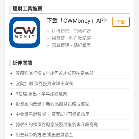
理財工具推薦
下載「CWMoney」APP
下載
排行榜第一記帳神器
掃發票一秒自動記帳
預算管理、精細報表
延伸閱讀
沒瘋狗浪行情 2年後回首才知現在是底部
波動加劇 債券投資宜短不宜長
3指標 測出下半年漲跌風向
投資風向改變！新興高股息策略成贏家
中美貿易戰暫喊卡 黃豆ETF可逢低布局
弱很久的類債券概念股將成景氣末升段寵兒
用更科學的方法 挑出優質基金