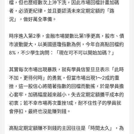
檔，但也歷經數次上沖下洗，因此市場回檔計畫加碼
者，必須更紀律，並且要認清未來定期定額的「路
況」，做好萬全準備。
時序進入第2季，金融市場變數比第1季更高，股市、債
市波動變大，以美國道瓊指數為例，今年自高點回檔約
8%，不少學生詢問：「現在可不可以開始加碼？」
其實每次市場出現暴跌，就有學員信誓旦旦表示「此時
不加，更待何時」的勇氣，但當市場出現1～2成的重
挫，這一股信心將隨著指數的回檔而動搖，於是學員擔
心套牢，加碼幅度越來越小，失去定期定額攤平成本的
初衷；若不幸市場再次重挫1成，耐不住性子的學員就
會停扣，最終也沒能賺到錢。
高點定期定額賺不到錢的主因往往是「時間太久」，為