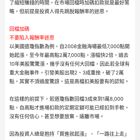
了縮短賺錢的時間，在市場回檔時加碼扣款就是最好策
略，但前提是投資人得先跳脫報酬率的迷思。
回檔加碼
不要陷入報酬率迷思
以美國道瓊指數為例，自2008金融海嘯最低7,000點開
始起漲，至今年最高點2萬7,000點，漲幅快2倍，過去
10年美股驚驚漲，幾乎沒有任何大回檔，因此若全球有
重大金融事件，引發美股出現2、3成重挫，破了2萬
點，其實不須過度驚訝，這是高檔扣美股要有的認知。
在這樣的前提下，若道瓊指數回檔3成來到1萬8,000
點，自高點才進場扣款的定期定額可能已經扣到手軟，
沒有任何信心，甚至想要放棄、遠離市場。
因為投資人總是抱持「買進就起漲」、「一路往上走」