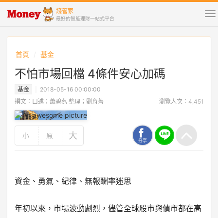
錢管家
To
最好的智能理財一站式平台
na
首頁
基金
不怕市場回檔 4條件安心加碼
基金
2018-05-16 00:00:00
撰文：口述；蕭碧燕 整理；劉育菁
瀏覽人次：4,451
大
小
原
分享
資金、勇氣、紀律、無報酬率迷思
年初以來，市場波動劇烈，儘管全球股市與債市都在高